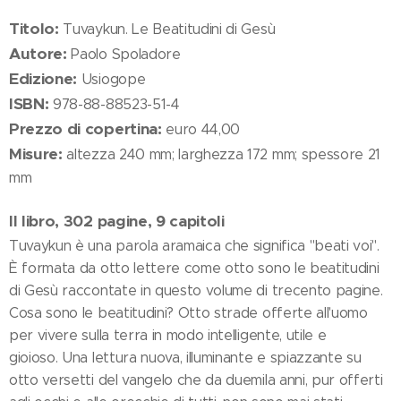
Titolo:
Tuvaykun. Le Beatitudini di Gesù
Autore:
Paolo Spoladore
Edizione:
Usiogope
ISBN:
978-88-88523-51-4
Prezzo di copertina:
euro 44,00
Misure:
altezza 240 mm; larghezza 172 mm; spessore 21
mm
Il libro, 302 pagine, 9 capitoli
Tuvaykun è una parola aramaica che significa "beati voi".
È formata da otto lettere come otto sono le beatitudini
di Gesù raccontate in questo volume di trecento pagine.
Cosa sono le beatitudini? Otto strade offerte all'uomo
per vivere sulla terra in modo intelligente, utile e
gioioso. Una lettura nuova, illuminante e spiazzante su
otto versetti del vangelo che da duemila anni, pur offerti