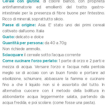
Cerale con glutine
, di colore bianco, con proprietà
antinfiammatorie ed emollienti del tratto gastro-
intestinale per la presenza di fibre buone per l'intestino.
Ricco di minerali, soprattutto silicio.
Paese di origine:
Asia. E' stato uno dei primi cereali
coltivato dall'uomo. Italia
Gusto:
delicato e dolce
Quantità per persona:
da 40 a 70g
Non richiede ammollo.
Sciacquare
il cereale sotto l'acqua corrente
Come cucinare l
'orzo perlato
:
1 parte di orzo e 2 parti e
mezza di acqua. Versare l'orzo e l'acqua nella pentola
meglio se di acciaio con un buon fondo e portare ad
ebollizione, schiumare, abbassare la fiamma e cucinare
fino a che il liquido non si è assorbito del tutto. In
alternativa cuocere con il metodo della bollitura in
abbondante acqua leggermente salata, partendo da
acqua fredda, e poi scolare. (come fosse una pasta).