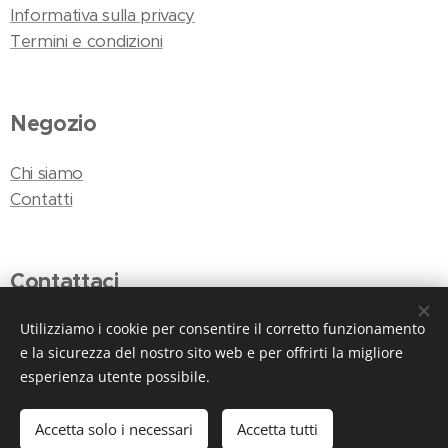
Informativa sulla privacy
Termini e condizioni
Negozio
Chi siamo
Contatti
Contattaci
Utilizziamo i cookie per consentire il corretto funzionamento
E-mail:
info@larmonia.org
e la sicurezza del nostro sito web e per offrirti la migliore
Tel. e WhatsApp: +39 049 8792741
esperienza utente possibile.
Accetta solo i necessari
Accetta tutti
www.larmoniashop.it
Cookies