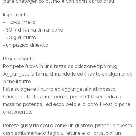
pane chetogenico ottimo e con pochi carboidrati.
Ingredienti:
- 1 uovo intero;
- 30 g di farina di mandorle
- 20 g di burro
- un pizzico di lievito
Procedimento:
Rompete l'uovo in una tazza da colazione tipo mug.
Aggiungete la farina di mandorle ed il lievito amalgamando
bene il tutto.
Fate sciogliere il burro ed aggiungetelo all'impasto.
Cuocete il tutto al microonde per 90-110 secondi alla
massima potenza... ed ecco bello e pronto il vostro pane
chetogenico.
Potete gustarlo così o come un gustoso panino; in questo
caso solitamente lo taglio a fettine e lo "brustolo" un