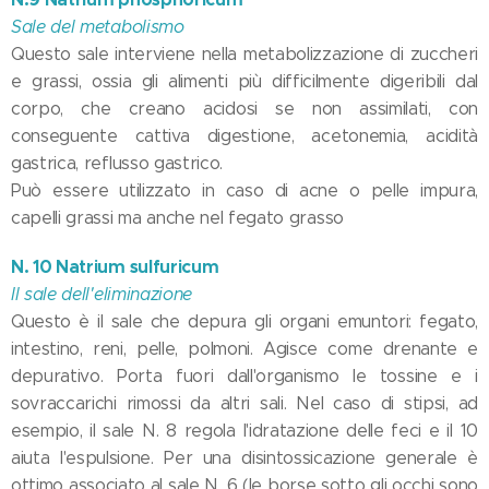
Sale del metabolismo
Questo sale interviene nella metabolizzazione di zuccheri
e grassi, ossia gli alimenti più difficilmente digeribili dal
corpo, che creano acidosi se non assimilati, con
conseguente cattiva digestione, acetonemia, acidità
gastrica, reflusso gastrico.
Può essere utilizzato in caso di acne o pelle impura,
capelli grassi ma anche nel fegato grasso
N. 10 Natrium sulfuricum
Il sale dell'eliminazione
Questo è il sale che depura gli organi emuntori: fegato,
intestino, reni, pelle, polmoni. Agisce come drenante e
depurativo. Porta fuori dall'organismo le tossine e i
sovraccarichi rimossi da altri sali. Nel caso di stipsi, ad
esempio, il sale N. 8 regola l'idratazione delle feci e il 10
aiuta l'espulsione. Per una disintossicazione generale è
ottimo associato al sale N. 6 (le borse sotto gli occhi sono