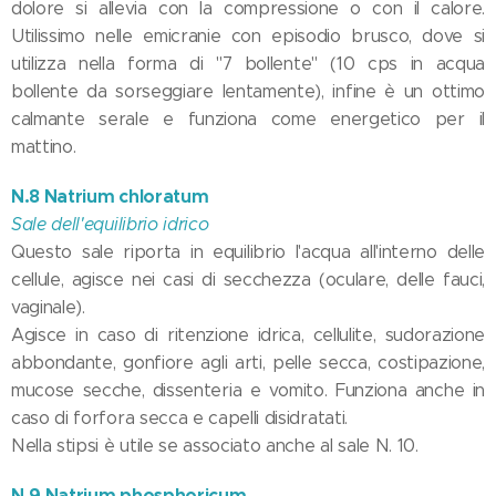
dolore si allevia con la compressione o con il calore.
Utilissimo nelle emicranie con episodio brusco, dove si
utilizza nella forma di "7 bollente" (10 cps in acqua
bollente da sorseggiare lentamente), infine è un ottimo
calmante serale e funziona come energetico per il
mattino.
N.8 Natrium chloratum
Sale dell'equilibrio idrico
Questo sale riporta in equilibrio l'acqua all'interno delle
cellule, agisce nei casi di secchezza (oculare, delle fauci,
vaginale).
Agisce in caso di ritenzione idrica, cellulite, sudorazione
abbondante, gonfiore agli arti, pelle secca, costipazione,
mucose secche, dissenteria e vomito. Funziona anche in
caso di forfora secca e capelli disidratati.
Nella stipsi è utile se associato anche al sale N. 10.
N.9 Natrium phosphoricum