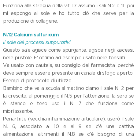
Funziona alla stregua della vit. D: assumo i sali N.2 e 11, poi
mi espongo al sole e ho tutto ciò che serve per la
produzione di collagene.
N.12 Calcium sulfuricum
Il sale dei processi suppurativi
Questo sale agisce come spurgante, agisce negli ascessi,
nelle pustole. E' ottimo ad esempio usato nelle tonsilliti.
Va usato con cautela, su consiglio del farmacista, perchè
deve sempre essere presente un canale di sfogo aperto.
Esempi di protocollo di utilizzo
Bambino che va a scuola al mattino diamo il sale N. 2 per
la crescita, al pomeriggio il N.5 per l'attenzione, la sera se
è stanco e teso uso il N. 7 che funziona come
miorilassante.
Periartrite (vecchia infiammazione articolare): userò il sale
N. 6, associato al 10 e al 9 se c'è una cattiva
alimentazione, altrimenti il N.8 se c'è bisogno di una