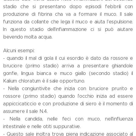
stadio che si presentano dopo episodi febbrili con
produzione di fibrina cha va a formare il muco. Il sale
funziona da collante che lega il muco e aiuta l'espulsione.
In questo stadio dell'infiammazione ci si può aiutare
bevendo molta acqua.
Alcuni esempi:
- quando il mal di gola il cui esordio è dato da rossore e
bruciore (primo stadio) arriva a presentare ghiandole
gonfie, lingua bianca e muco giallo (secondo stadio) il
Kalium chloratum è il sale opportuno.
- Nella congiuntivite che inizia con bruciore prurito e
rossore (primo stadio) quando l'occhio inizia ad essere
appiccicaticcio e con produzione di siero è il momento di
assumere il sale N.4.
- Nella candida, nelle feci con muco, nell'influenza
intestinale e nelle otiti suppurative.
- Questo sale inoltra trova piena indicazione associato al