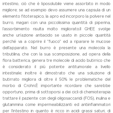
intestino, ciò che è liposolubile viene assorbito in modo
migliore; se ad esempio devo assumere una capsula di un
elemento fitoterapico, la apro ed incorporo la polvere nel
burro, magari con una piccolissima quantità di piperina,
l'assorbimento risulta molto migliorato.Il GHEE svolge
anche un'azione antiacido se usato in piccole quantità
perché va a coprire il "fuoco" ed a riparare le mucose
dell'apparato. Nel burro è presente una molecola la
tributilina, che con la sua scomposizione, ad opera della
flora batterica, genera tre molecole di acido butirrico che
è considerato il più potente antitumorale a livello
intestinale; inoltre è dimostrato che una soluzione di
butirrato migliora di oltre il 50% le problematiche del
morbo di Crohn.È importante ricordare che sarebbe
opportuno, prima di sottoporsi a dei cicli di chemioterapia
trattare il paziente con degli oligosaccaridi (FOS), inulina e
glutammina come impermeabilizzanti ed antiinfiammatori
per l'intestino in quanto è ricco in acidi grassi saturi, di