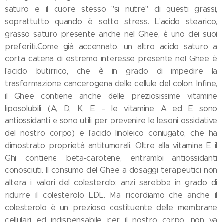
saturo e il cuore stesso "si nutre" di questi grassi,
soprattutto quando è sotto stress. L'acido stearico,
grasso saturo presente anche nel Ghee, è uno dei suoi
preferiti.Come già accennato, un altro acido saturo a
corta catena di estremo interesse presente nel Ghee è
l'acido butirrico, che è in grado di impedire la
trasformazione cancerogena delle cellule del colon. Infine,
il Ghee contiene anche delle preziosissime vitamine
liposolubili (A, D, K, E – le vitamine A ed E sono
antiossidanti e sono utili per prevenire le lesioni ossidative
del nostro corpo) e l'acido linoleico coniugato, che ha
dimostrato proprietà antitumorali. Oltre alla vitamina E il
Ghi contiene beta-carotene, entrambi antiossidanti
conosciuti. Il consumo del Ghee a dosaggi terapeutici non
altera i valori del colesterolo; anzi sarebbe in grado di
ridurre il colesterolo LDL. Ma ricordiamo che anche il
colesterolo è un prezioso costituente delle membrane
cellulari ed indispensabile per il nostro corpo, non va