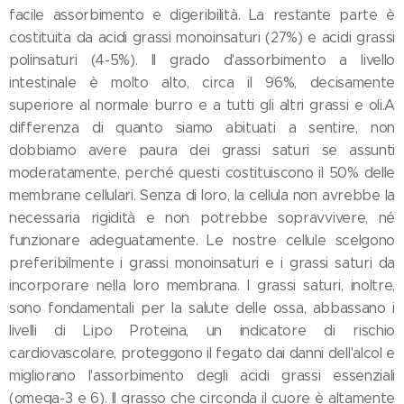
facile assorbimento e digeribilità. La restante parte è
costituita da acidi grassi monoinsaturi (27%) e acidi grassi
polinsaturi (4-5%). Il grado d'assorbimento a livello
intestinale è molto alto, circa il 96%, decisamente
superiore al normale burro e a tutti gli altri grassi e oli.A
differenza di quanto siamo abituati a sentire, non
dobbiamo avere paura dei grassi saturi se assunti
moderatamente, perché questi costituiscono il 50% delle
membrane cellulari. Senza di loro, la cellula non avrebbe la
necessaria rigidità e non potrebbe sopravvivere, né
funzionare adeguatamente. Le nostre cellule scelgono
preferibilmente i grassi monoinsaturi e i grassi saturi da
incorporare nella loro membrana. I grassi saturi, inoltre,
sono fondamentali per la salute delle ossa, abbassano i
livelli di Lipo Proteina, un indicatore di rischio
cardiovascolare, proteggono il fegato dai danni dell'alcol e
migliorano l'assorbimento degli acidi grassi essenziali
(omega-3 e 6). Il grasso che circonda il cuore è altamente